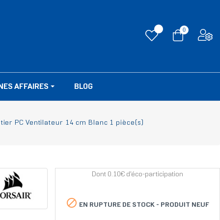
0
NES AFFAIRES
BLOG
tier PC Ventilateur 14 cm Blanc 1 pièce(s)
Dont 0.10€ d'éco-participation

EN RUPTURE DE STOCK -
PRODUIT NEUF