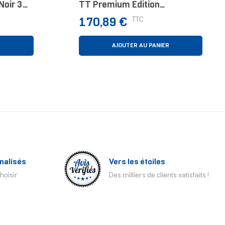
Noir 3
TT Premium Edition
Processeur Kit Watercooling
Prix
TTC
170,89 €
Noir 1 Pièce(s)
R
AJOUTER AU PANIER
nalisés
Vers les étoiles
hoisir
Des milliers de clients satisfaits !