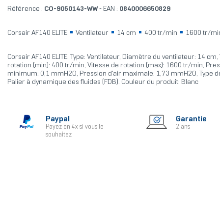
Référence :
CO-9050143-WW
- EAN :
0840006650829
Corsair AF140 ELITE
Ventilateur
14 cm
400 tr/min
1600 tr/m
Corsair AF140 ELITE. Type: Ventilateur, Diamètre du ventilateur: 14 cm,
rotation (min): 400 tr/min, Vitesse de rotation (max): 1600 tr/min, Pres
minimum: 0,1 mmH2O, Pression d'air maximale: 1,73 mmH2O, Type d
Palier à dynamique des fluides (FDB). Couleur du produit: Blanc
Paypal
Garantie
Payez en 4x si vous le
2 ans
souhaitez