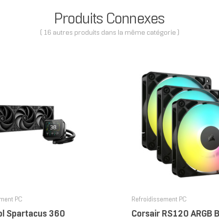
Produits Connexes
( 16 autres produits dans la même catégorie )
ement PC
Refroidissement PC
l Spartacus 360
Corsair RS120 ARGB B