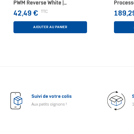
PWM Reverse White |
Process
Ventilateur PC ARGB Reverse
12 Cm N
Prix
Prix
TTC
42,49 €
189,2
Blanc
AJOUTER AU PANIER
Suivi de votre colis
Aux petits oignons !
1