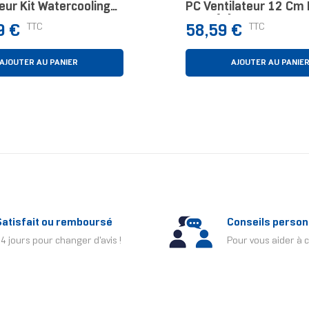
eur Kit Watercooling
PC Ventilateur 12 Cm 
oir
Pièce(s)
Prix
TTC
TTC
9 €
58,59 €
AJOUTER AU PANIER
AJOUTER AU PANIE
Satisfait ou remboursé
Conseils person
4 jours pour changer d'avis !
Pour vous aider à c