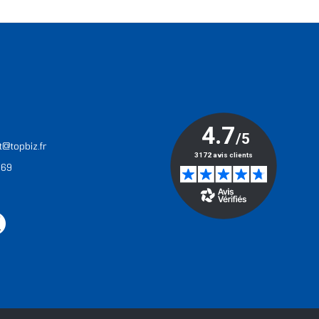
T
t@topbiz.fr
 69