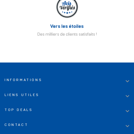
Vers les étoiles
Des milliers de clients satisfaits !

INFORMATIONS

LIENS UTILES

TOP DEALS

CONTACT