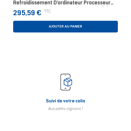
Refroidissement D’ordinateur Processeur
Refroidisseur D'air 12 Cm Noir 2 Pièce(s)
Prix
TTC
295,59 €
AJOUTER AU PANIER
Suivi de votre colis
Aux petits oignons !