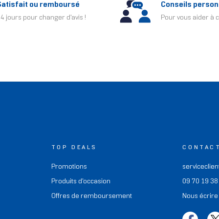
Satisfait ou remboursé
Conseils person
4 jours pour changer d'avis !
Pour vous aider à c
TOP DEALS
CONTAC
Promotions
serviceclien
Produits d'occasion
09 70 19 38
Offres de remboursement
Nous écrire