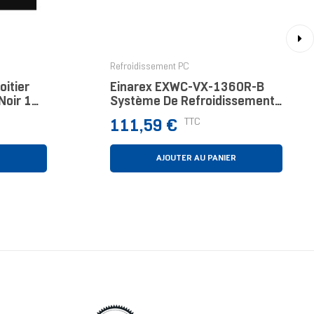
›
Refroidissement PC
itier
Einarex EXWC-VX-1360R-B
Noir 1
Système De Refroidissement
D’ordinateur Processeur Kit
Prix
TTC
111,59 €
Watercooling 12 Cm Noir
R
AJOUTER AU PANIER