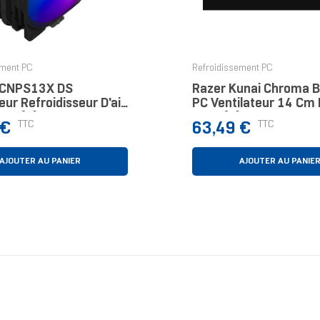
ement PC
Refroidissement PC
 CNPS13X DS
Razer Kunai Chroma Bo
ur Refroidisseur D'air
PC Ventilateur 14 Cm 
ièce(s)
Pièce(s)
Prix
TTC
TTC
 €
63,49 €
AJOUTER AU PANIER
AJOUTER AU PANIE