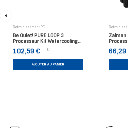
‹
Refroidissement PC
Refroidiss
Be Quiet! PURE LOOP 3
Zalman
Processeur Kit Watercooling
Processe
14 Cm Noir
Noir 1 P
Prix
Prix
TTC
102,59 €
66,29
AJOUTER AU PANIER