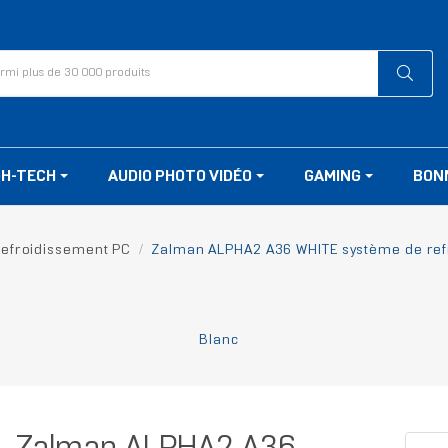
GH-TECH
AUDIO PHOTO VIDÉO
GAMING
BON
efroidissement PC
Zalman ALPHA2 A36 WHITE système de refr
Blanc