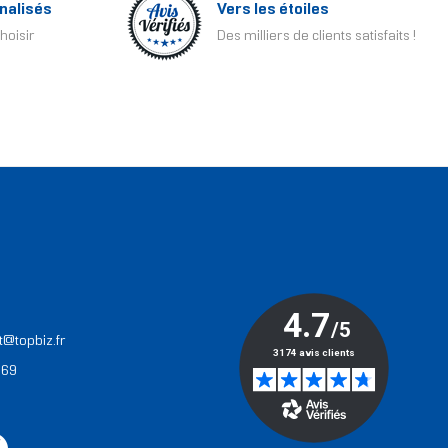
nalisés
Vers les étoiles
hoisir
Des milliers de clients satisfaits !
T
t@topbiz.fr
 69