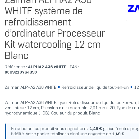
Zalman ALPHA2 A36
WHITE système de
refroidissement
d’ordinateur Processeur
Kit watercooling 12 cm
Blanc
Référence :
ALPHA2 A36 WHITE
- EAN :
8809213764998
Zalman ALPHA2 A36 WHITE
Refroidisseur de liquide tout-en-un
12
Zalman ALPHA2 A36 WHITE. Type: Refroidisseur de liquide tout-en-un,
ventilateur: 12 cm, Pression d'air maximale: 2,01 mmH2O, Type de rou
hydrodynamique (HDB). Couleur du produit: Blanc
En achetant ce produit vous cagnotterez
1,49 €
grâce à notre pr
fidélité. Votre panier totalisera ainsi une cagnotte de
1,49 €
.