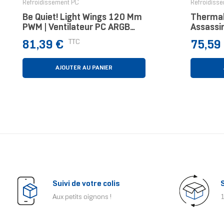
Refroidissement PC
Refroidiss
Be Quiet! Light Wings 120 Mm
Thermal
PWM | Ventilateur PC ARGB
Assassin
High-Speed, Pack De 3
Process
Prix
Prix
TTC
81,39 €
75,59
Thermiq
120/140
AJOUTER AU PANIER
Suivi de votre colis
Aux petits oignons !
1