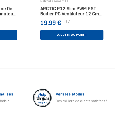
Refroidissement PC
ème De
ARCTIC P12 Slim PWM PST
inateur
Boitier PC Ventilateur 12 Cm
eur 9,2
Noir 1 Pièce(s)
Prix
TTC
19,99 €
e
R
AJOUTER AU PANIER
nalisés
Vers les étoiles
hoisir
Des milliers de clients satisfaits !