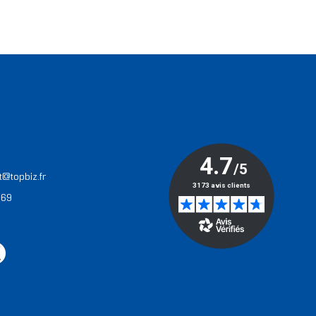
T
t@topbiz.fr
 69