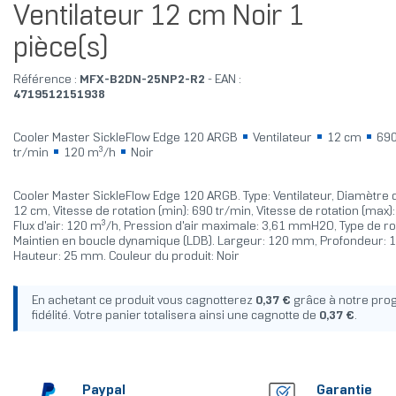
Ventilateur 12 cm Noir 1
pièce(s)
Référence :
MFX-B2DN-25NP2-R2
- EAN :
4719512151938
Cooler Master SickleFlow Edge 120 ARGB
Ventilateur
12 cm
690
tr/min
120 m³/h
Noir
Cooler Master SickleFlow Edge 120 ARGB. Type: Ventilateur, Diamètre d
12 cm, Vitesse de rotation (min): 690 tr/min, Vitesse de rotation (max)
Flux d'air: 120 m³/h, Pression d'air maximale: 3,61 mmH2O, Type de r
Maintien en boucle dynamique (LDB). Largeur: 120 mm, Profondeur:
Hauteur: 25 mm. Couleur du produit: Noir
En achetant ce produit vous cagnotterez
0,37 €
grâce à notre pr
fidélité. Votre panier totalisera ainsi une cagnotte de
0,37 €
.
Paypal
Garantie