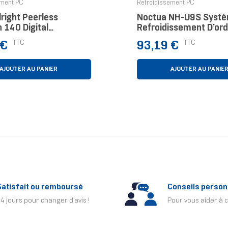
ement PC
Refroidissement PC
right Peerless
Noctua NH-U9S Syst
 140 Digital
Refroidissement D’ord
eur Dissipateur
Processeur Refroidiss
Prix
TTC
TTC
 €
93,19 €
ue/Radiateur
Cm Marron, Métalliqu
 Mm Blanc 1 Pièce(s)
AJOUTER AU PANIER
AJOUTER AU PANIE
Satisfait ou remboursé
Conseils person
4 jours pour changer d'avis !
Pour vous aider à c