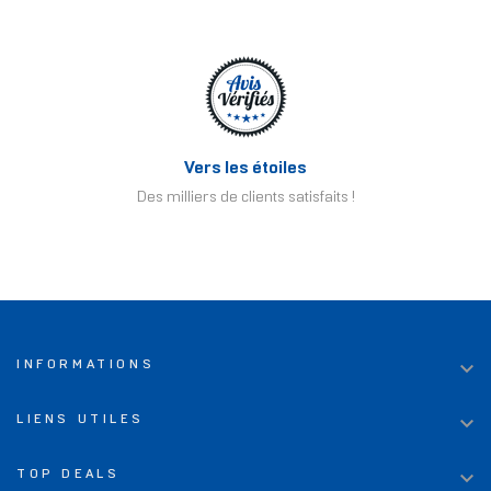
Vers les étoiles
Des milliers de clients satisfaits !

INFORMATIONS

LIENS UTILES

TOP DEALS