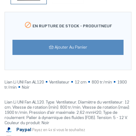

EN RUPTURE DE STOCK -
PRODUITNEUF
Ajouter Au Panier
Lian Li UNI Fan AL120
Ventilateur
12 cm
800 tr/min
1900
tr/min
Noir
Lian Li UNI Fan AL120. Type: Ventilateur, Diamètre du ventilateur: 12
cm, Vitesse de rotation (min): 800 tr/min, Vitesse de rotation (max):
1900 tr/min, Pression d'air maximale: 2,62 mmH2O, Type de
roulement: Palier à dynamique des fluides (FDB). Tension: 5 - 12 V.
Couleur du produit: Noir
Paypal
Payez en 4x si vous le souhaitez