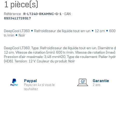
1 pièce(s)
Référence :
R-LT240-BKAMNC-G-1
- EAN :
6933412728917
DeepCool LT360
Refroidisseur de liquide tout-en-un
12 cm
600
tr/min
Noir
DeepCool LT360. Type: Refroidisseur de liquide tout-en-un, Diamètre du
12 cm, Vitesse de rotation (min): 600 tr/min, Vitesse de rotation (max)
Pression d'air maximale: 3,48 mmH2O, Type de roulement: Palier hy
(HDB). Tension: 12 V. Couleur du produit: Noir
Paypal
Garantie
Payez en 4x si vous le
2 ans
souhaitez