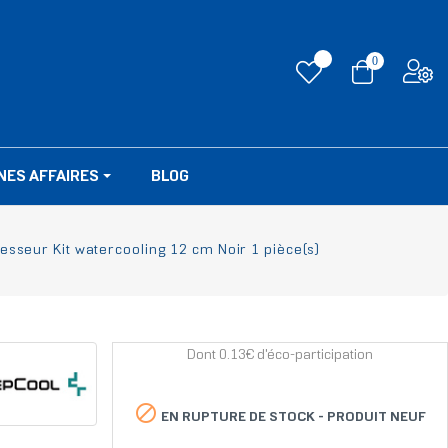
0
NES AFFAIRES
BLOG
sseur Kit watercooling 12 cm Noir 1 pièce(s)
Dont 0.13€ d'éco-participation

EN RUPTURE DE STOCK -
PRODUIT NEUF