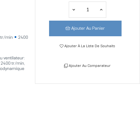
Ajouter Au Panier
 tr/min
2400
Ajouter À La Liste De Souhaits
 ventilateur:
: 2400 tr/min,
Ajouter Au Comparateur
drodynamique