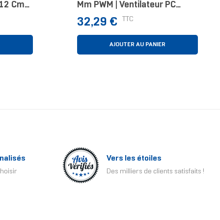
r 12 Cm
Mm PWM | Ventilateur PC
White
Prix
TTC
32,29 €
R
AJOUTER AU PANIER
nalisés
Vers les étoiles
hoisir
Des milliers de clients satisfaits !