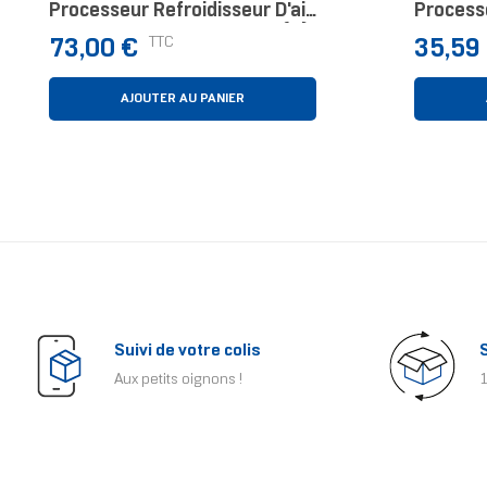
Processeur Refroidisseur D'air
Processe
Chrome, Gris, Acier 1 Pièce(s)
12 Cm N
Prix
Prix
TTC
73,00 €
35,59
AJOUTER AU PANIER
Suivi de votre colis
Aux petits oignons !
1