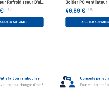
ur Refroidisseur D'air
Boitier PC Ventilateu
oir 1 Pièce(s)
Blanc 1 Pièce(s)
Prix
TTC
TTC
 €
46,89 €
AJOUTER AU PANIER
AJOUTER AU PANIE
Satisfait ou remboursé
Conseils person
4 jours pour changer d'avis !
Pour vous aider à c