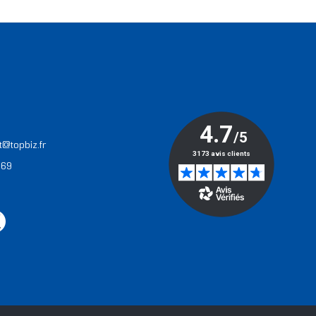
T
t@topbiz.fr
 69