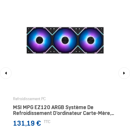
‹
›
Refroidissement PC
MSI MPG EZ120 ARGB Système De
Refroidissement D’ordinateur Carte-Mère,
Processeur Kit Watercooling 12 Cm Noir
Prix
TTC
131,19 €