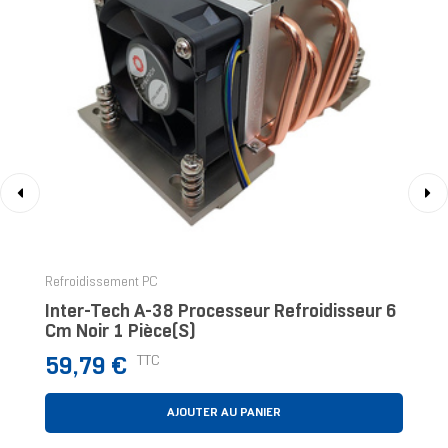
‹
›
Refroidissement PC
Inter-Tech A-38 Processeur Refroidisseur 6
Cm Noir 1 Pièce(s)
Prix
TTC
59,79 €
AJOUTER AU PANIER