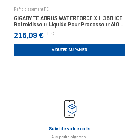
Refroidissement PC
GIGABYTE AORUS WATERFORCE X II 360 ICE
Refroidisseur Liquide Pour Processeur AIO -
3x Ventilateurs ARGB De 120 Mm, Écran LCD
Prix
TTC
216,09 €
En
AJOUTER AU PANIER
Suivi de votre colis
Aux petits oignons !