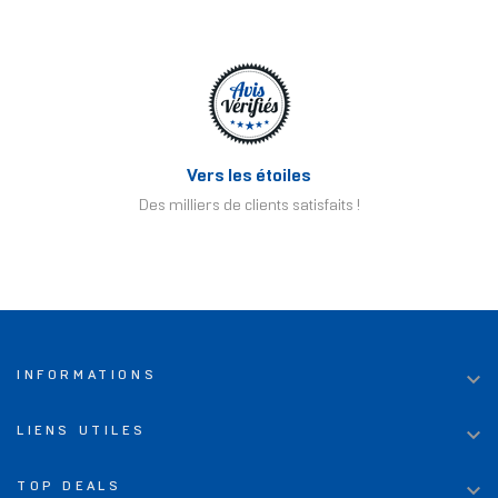
Vers les étoiles
Des milliers de clients satisfaits !

INFORMATIONS

LIENS UTILES

TOP DEALS