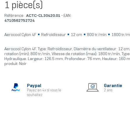
1 pièce(s)
Référence :
ACTC-CL30420.01
- EAN :
4710562752724
Aerocool Cylon 4F
Refroidisseur
12 cm
800 tr/min
1800 tr/m
Aerocool Cylon 4F. Type: Refroidisseur, Diamètre du ventilateur: 12 cm
rotation (min): 800 tr/min, Vitesse de rotation (max): 1800 tr/min, Typ
Hydraulique. Largeur: 126,5 mm, Profondeur: 76 mm, Hauteur: 160 
produit: Noir
Paypal
Garantie
Payez en 4x si vous le
2 ans
souhaitez