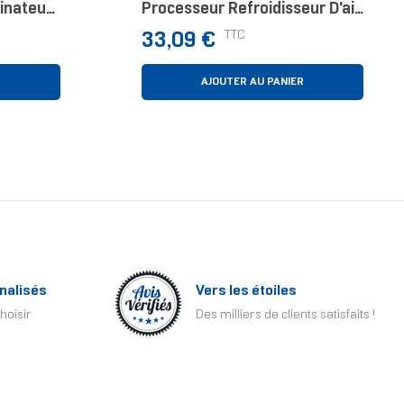
inateur
Processeur Refroidisseur D'air
12 Cm Noir, Acier Inoxydable 1
Prix
TTC
33,09 €
1
Pièce(s)
R
AJOUTER AU PANIER
nalisés
Vers les étoiles
hoisir
Des milliers de clients satisfaits !