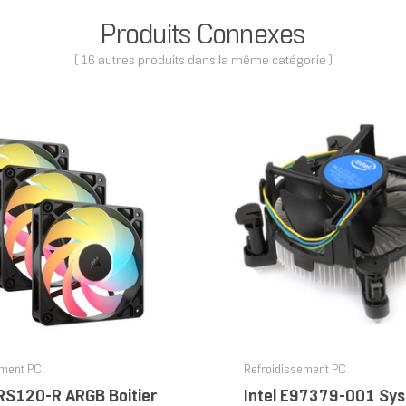
Produits Connexes
( 16 autres produits dans la même catégorie )
ement PC
Refroidissement PC
 RS120-R ARGB Boitier
Intel E97379-001 Sy