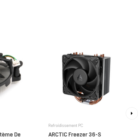
›
Refroidissement PC
stème De
ARCTIC Freezer 36-S