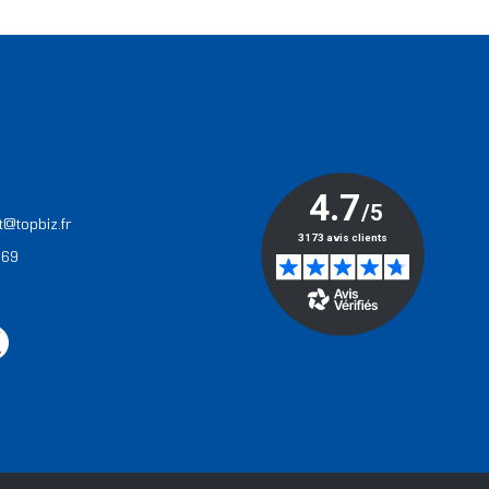
T
t@topbiz.fr
 69