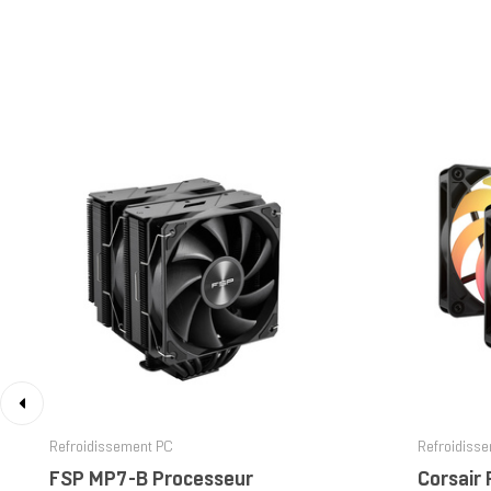
‹
Refroidissement PC
Refroidiss
FSP MP7-B Processeur
Corsair