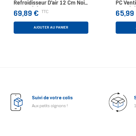
Refroidisseur D'air 12 Cm Noir
PC Venti
1 Pièce(s)
Pièce(s)
Prix
Prix
TTC
69,89 €
65,99
AJOUTER AU PANIER
Suivi de votre colis
Aux petits oignons !
1