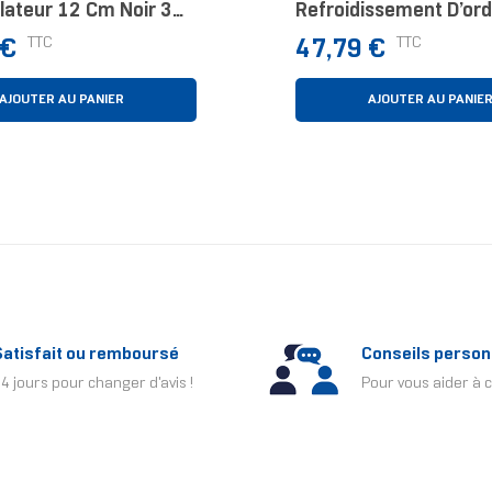
lateur 12 Cm Noir 3
Refroidissement D’ord
Processeur Kit De
Prix
TTC
TTC
 €
47,79 €
Refroidissement Noir 
Pièce(s)
AJOUTER AU PANIER
AJOUTER AU PANIE
Satisfait ou remboursé
Conseils person
4 jours pour changer d'avis !
Pour vous aider à c