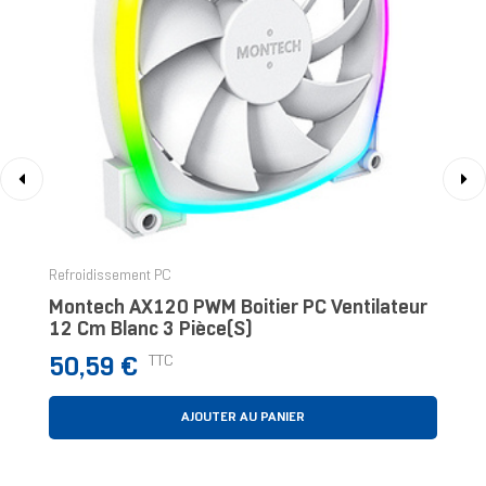
‹
›
Refroidissement PC
Montech AX120 PWM Boitier PC Ventilateur
12 Cm Blanc 3 Pièce(s)
Prix
TTC
50,59 €
AJOUTER AU PANIER