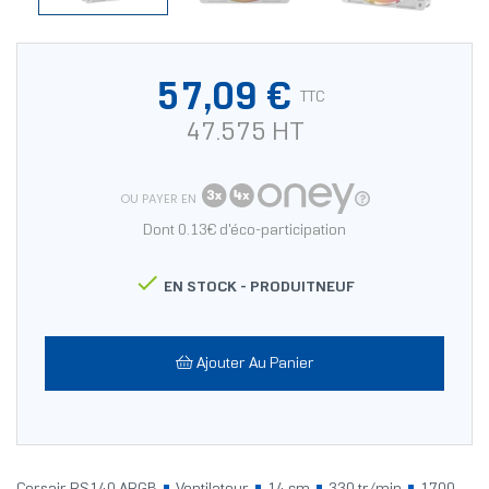
57,09 €
TTC
47.575 HT
OU PAYER EN
Dont 0.13€ d'éco-participation

EN STOCK -
PRODUITNEUF
Ajouter Au Panier