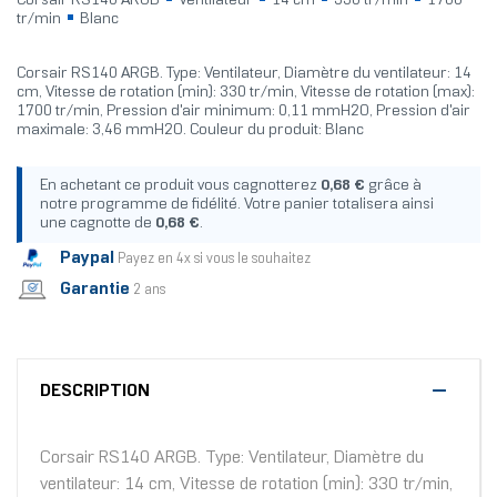
Corsair RS140 ARGB
Ventilateur
14 cm
330 tr/min
1700
tr/min
Blanc
Corsair RS140 ARGB. Type: Ventilateur, Diamètre du ventilateur: 14
cm, Vitesse de rotation (min): 330 tr/min, Vitesse de rotation (max):
1700 tr/min, Pression d'air minimum: 0,11 mmH2O, Pression d'air
maximale: 3,46 mmH2O. Couleur du produit: Blanc
En achetant ce produit vous cagnotterez
0,68 €
grâce à
notre programme de fidélité. Votre panier totalisera ainsi
une cagnotte de
0,68 €
.
Paypal
Payez en 4x si vous le souhaitez
Garantie
2 ans
DESCRIPTION
Corsair RS140 ARGB. Type: Ventilateur, Diamètre du
ventilateur: 14 cm, Vitesse de rotation (min): 330 tr/min,