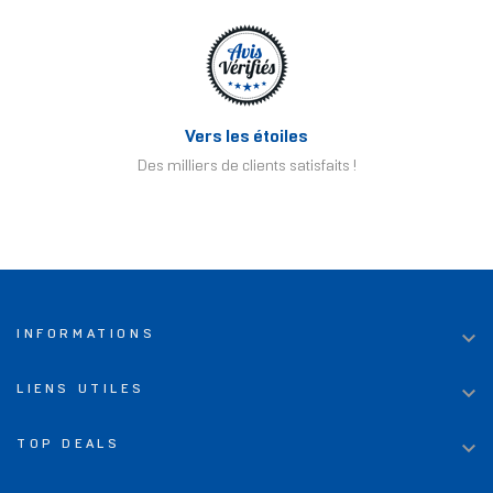
Vers les étoiles
Des milliers de clients satisfaits !

INFORMATIONS

LIENS UTILES

TOP DEALS