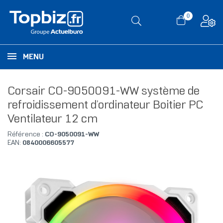
0
MENU
Corsair CO-9050091-WW système de
refroidissement d’ordinateur Boitier PC
Ventilateur 12 cm
Référence :
CO-9050091-WW
EAN:
0840006605577
RUPTURE DE STOCK