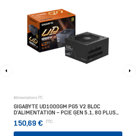
‹
›
Alimentations PC
GIGABYTE UD1000GM PG5 V2 BLOC
D’ALIMENTATION – PCIE GEN 5.1, 80 PLUS
GOLD, CONCEPTION ENTIÈREMENT
Prix
TTC
150,69 €
MODULAIRE, VENTILATEUR 120 MM,