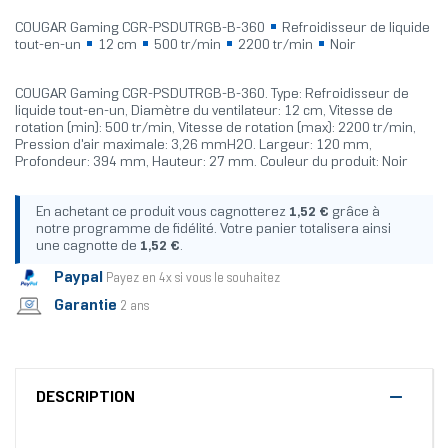
COUGAR Gaming CGR-PSDUTRGB-B-360
Refroidisseur de liquide
tout-en-un
12 cm
500 tr/min
2200 tr/min
Noir
COUGAR Gaming CGR-PSDUTRGB-B-360. Type: Refroidisseur de
liquide tout-en-un, Diamètre du ventilateur: 12 cm, Vitesse de
rotation (min): 500 tr/min, Vitesse de rotation (max): 2200 tr/min,
Pression d'air maximale: 3,26 mmH2O. Largeur: 120 mm,
Profondeur: 394 mm, Hauteur: 27 mm. Couleur du produit: Noir
En achetant ce produit vous cagnotterez
1,52 €
grâce à
notre programme de fidélité. Votre panier totalisera ainsi
une cagnotte de
1,52 €
.
Paypal
Payez en 4x si vous le souhaitez
Garantie
2 ans
DESCRIPTION