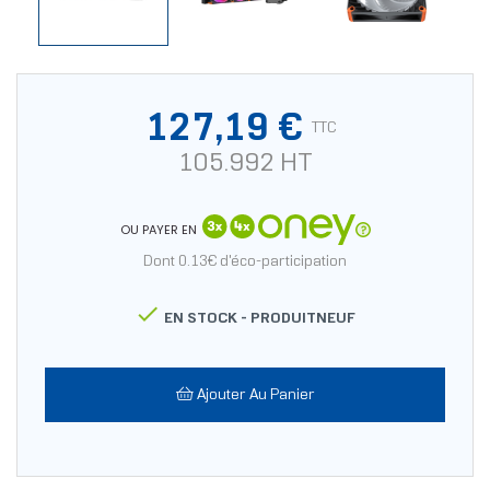
127,19 €
TTC
105.992 HT
OU PAYER EN
Dont 0.13€ d'éco-participation

EN STOCK -
PRODUITNEUF
Ajouter Au Panier