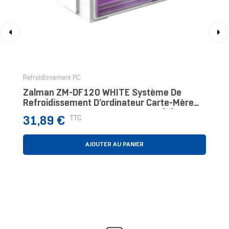
‹
›
Refroidissement PC
Zalman ZM-DF120 WHITE Système De
Refroidissement D’ordinateur Carte-Mère
Ventilateur 12,4 Cm Blanc 1 Pièce(s)
Prix
TTC
31,89 €
AJOUTER AU PANIER