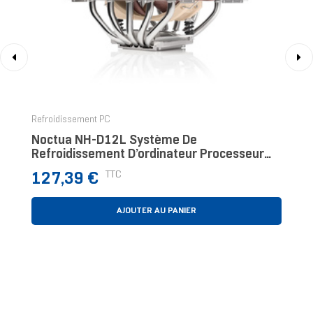
‹
›
Refroidissement PC
Noctua NH-D12L Système De
Refroidissement D’ordinateur Processeur
Refroidisseur D'air Aluminium, Beige, Marron
Prix
TTC
127,39 €
AJOUTER AU PANIER