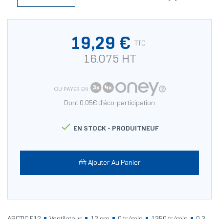
19,29 €
TTC
16.075 HT
OU PAYER EN
Dont 0.05€ d'éco-participation

EN STOCK -
PRODUITNEUF
Ajouter Au Panier