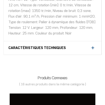
12 cm, Vitesse de rotation (min): 0 tr/min, Vitesse de
rotation (max): 1350 tr/min, Niveau de bruit: 0,3 sone,
Flux d'air: 90,1 m³/h, Pression d'air minimum: 1 mmH2O,
Type de roulement: Palier à dynamique des fluides (FDB).
Tension: 12 V. Largeur: 120 mm, Profondeur: 120 mm,
Hauteur: 25 mm. Couleur du produit: Noir
CARACTÉRISTIQUES TECHNIQUES
Produits Connexes
( 16 autres produits dans la même catégorie )