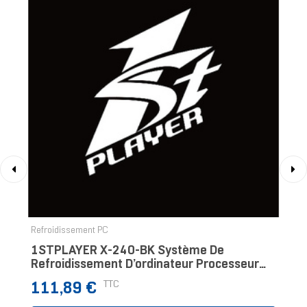
‹
›
Refroidissement PC
1STPLAYER X-240-BK Système De
Refroidissement D’ordinateur Processeur
Kit Watercooling 12 Cm Noir
Prix
TTC
111,89 €