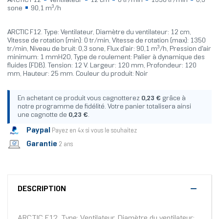
ARCTIC F12
Ventilateur
12 cm
0 tr/min
1350 tr/min
0,3
sone
90,1 m³/h
ARCTIC F12. Type: Ventilateur, Diamètre du ventilateur: 12 cm,
Vitesse de rotation (min): 0 tr/min, Vitesse de rotation (max): 1350
tr/min, Niveau de bruit: 0,3 sone, Flux d'air: 90,1 m³/h, Pression d'air
minimum: 1 mmH2O, Type de roulement: Palier à dynamique des
fluides (FDB). Tension: 12 V. Largeur: 120 mm, Profondeur: 120
mm, Hauteur: 25 mm. Couleur du produit: Noir
En achetant ce produit vous cagnotterez
0,23 €
grâce à
notre programme de fidélité. Votre panier totalisera ainsi
une cagnotte de
0,23 €
.
Paypal
Payez en 4x si vous le souhaitez
Garantie
2 ans
DESCRIPTION
ARCTIC F12. Type: Ventilateur, Diamètre du ventilateur: