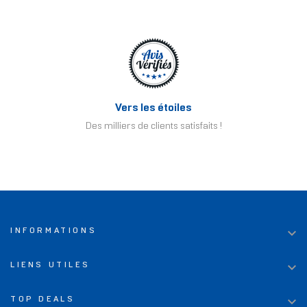
Vers les étoiles
Des milliers de clients satisfaits !

INFORMATIONS

LIENS UTILES

TOP DEALS