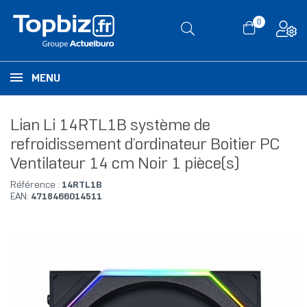
0
MENU
Lian Li 14RTL1B système de
refroidissement d’ordinateur Boitier PC
Ventilateur 14 cm Noir 1 pièce(s)
Référence :
14RTL1B
EAN:
4718466014511
RUPTURE DE STOCK