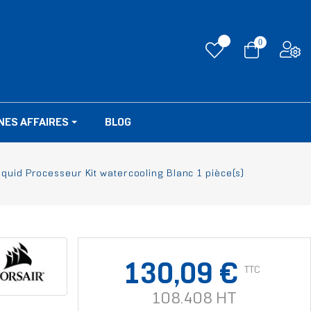
0
NES AFFAIRES
BLOG
quid Processeur Kit watercooling Blanc 1 pièce(s)
130,09 €
TTC
108.408 HT