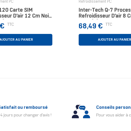
ement PC
Refroidissement PC
120 Carte SIM
Inter-Tech Q-7 Proce
sseur D'air 12 Cm Noir
Refroidisseur D'air 8 
s)
Pièce(s)
Prix
TTC
TTC
 €
68,49 €
AJOUTER AU PANIER
AJOUTER AU PANIE
Satisfait ou remboursé
Conseils person
4 jours pour changer d'avis !
Pour vous aider à c