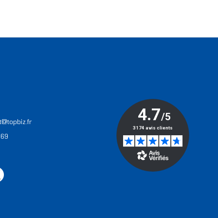
T
t@topbiz.fr
 69