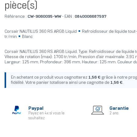
pièce(s)
Référence :
CW-9060095-WW
- EAN :
0840006687597
Corsair NAUTILUS 360 RS ARGB Liquid
Refroidisseur de liquide tou
tr/min
Blanc
Corsair NAUTILUS 360 RS ARGB Liquid. Type: Refroidisseur de liquide 
Vitesse de rotation (max): 1700 tr/min, Pression d'air maximale: 3,9
Largeur: 125 mm, Profondeur: 396 mm, Hauteur: 125 mm. Couleur du 
En achetant ce produit vous cagnotterez
1,56 €
grâce à notre pr
fidélité. Votre panier totalisera ainsi une cagnotte de
1,56 €
.
Paypal
Garantie
Payez en 4x si vous le
2 ans
souhaitez