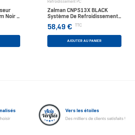
Refroidissement PC
sseur
Zalman CNPS13X BLACK
Cm Noir 1
Système De Refroidissement
D’ordinateur Processeur
Prix
TTC
58,49 €
Refroidisseur D'air 12 Cm Noir
R
AJOUTER AU PANIER
nalisés
Vers les étoiles
hoisir
Des milliers de clients satisfaits !