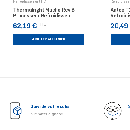
Refroidissement PC
Refroidiss
Thermalright Macho Rev.B
Antec T
Processeur Refroidisseur
Refroidi
Argent
1 Pièce(
Prix
Prix
TTC
62,19 €
20,49
AJOUTER AU PANIER
Suivi de votre colis
Aux petits oignons !
1