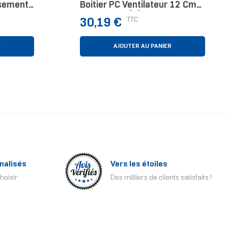
ssement
Boitier PC Ventilateur 12 Cm
seur
Noir 1 Pièce(s)
Prix
TTC
30,19 €
R
AJOUTER AU PANIER
nalisés
Vers les étoiles
hoisir
Des milliers de clients satisfaits !