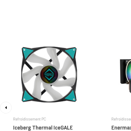
‹
Refroidissement PC
Refroidiss
Iceberg Thermal IceGALE
Enermax