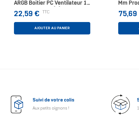
ARGB Boitier PC Ventilateur 14
Mm Proc
Cm Noir 1 Pièce(s)
Waterco
Prix
Prix
TTC
22,59 €
75,69
AJOUTER AU PANIER
Suivi de votre colis
Aux petits oignons !
1