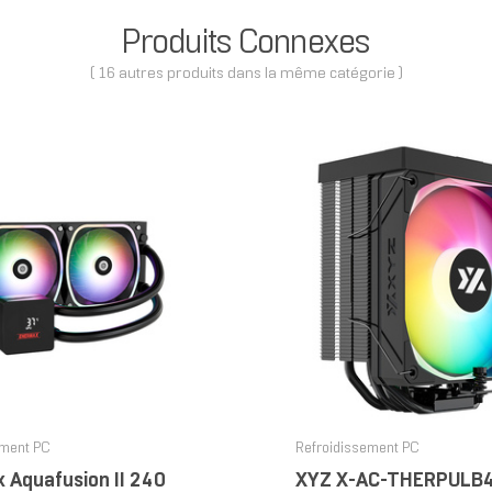
Produits Connexes
( 16 autres produits dans la même catégorie )
ement PC
Refroidissement PC
 Aquafusion II 240
XYZ X-AC-THERPULB