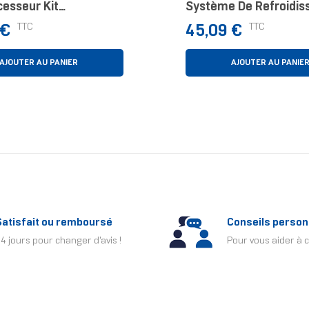
esseur Kit
Système De Refroidi
oling 12 Cm Noir
D’ordinateur Refroidis
Prix
TTC
TTC
 €
45,09 €
D'air
AJOUTER AU PANIER
AJOUTER AU PANIE
Satisfait ou remboursé
Conseils person
4 jours pour changer d'avis !
Pour vous aider à c