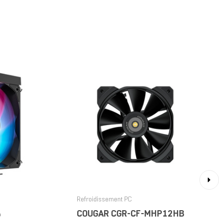
›
Refroidissement PC
4
COUGAR CGR-CF-MHP12HB