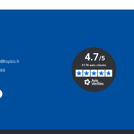
T
t@topbiz.fr
 69