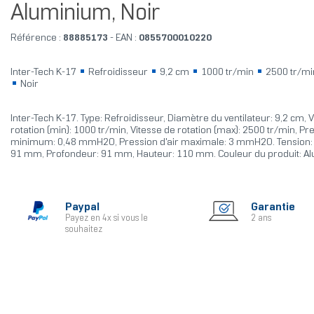
Aluminium, Noir
Référence :
88885173
- EAN :
0855700010220
Inter-Tech K-17
Refroidisseur
9,2 cm
1000 tr/min
2500 tr/m
Noir
Inter-Tech K-17. Type: Refroidisseur, Diamètre du ventilateur: 9,2 cm, 
rotation (min): 1000 tr/min, Vitesse de rotation (max): 2500 tr/min, Pre
minimum: 0,48 mmH2O, Pression d'air maximale: 3 mmH2O. Tension: 
91 mm, Profondeur: 91 mm, Hauteur: 110 mm. Couleur du produit: Al
Paypal
Garantie
Payez en 4x si vous le
2 ans
souhaitez