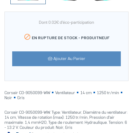
Dont 0.02€ d'éco-participation

EN RUPTURE DE STOCK -
PRODUITNEUF
Ajouter Au Panier
Corsair CO-9050099-WW
Ventilateur
14 cm
1250 tr/min
Noir
Gris
Corsair CO-9050099-WW. Type: Ventilateur, Diamètre du ventilateur:
14 cm, Vitesse de rotation (max): 1250 tr/min, Pression d'air
maximale: 1,4 mmH2O, Type de roulement: Hydraulique. Tension: 6
- 13.2 V. Couleur du produit: Noir, Gris