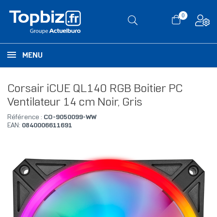
0
MENU
Corsair iCUE QL140 RGB Boitier PC
Ventilateur 14 cm Noir, Gris
Référence :
CO-9050099-WW
EAN:
0840006611691
RUPTURE DE STOCK