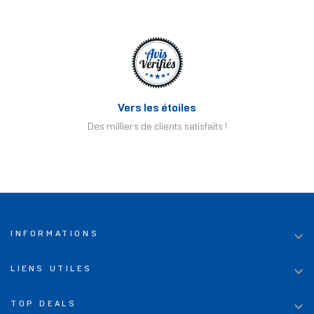
Vers les étoiles
Des milliers de clients satisfaits !

INFORMATIONS

LIENS UTILES

TOP DEALS