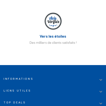
Vers les étoiles
Des milliers de clients satisfaits !

INFORMATIONS

LIENS UTILES

TOP DEALS