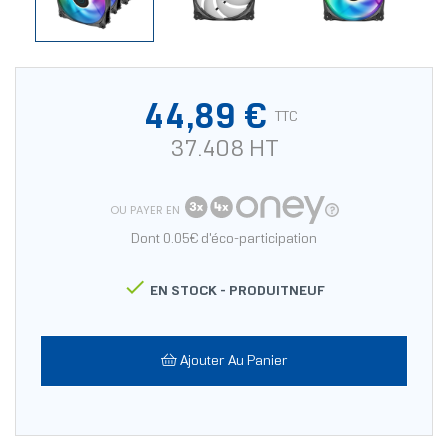
44,89 €
TTC
37.408 HT
OU PAYER EN
Dont 0.05€ d'éco-participation

EN STOCK -
PRODUITNEUF
Ajouter Au Panier