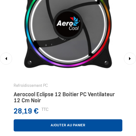
‹
›
Refroidissement PC
Aerocool Eclipse 12 Boitier PC Ventilateur
12 Cm Noir
Prix
TTC
28,19 €
AJOUTER AU PANIER