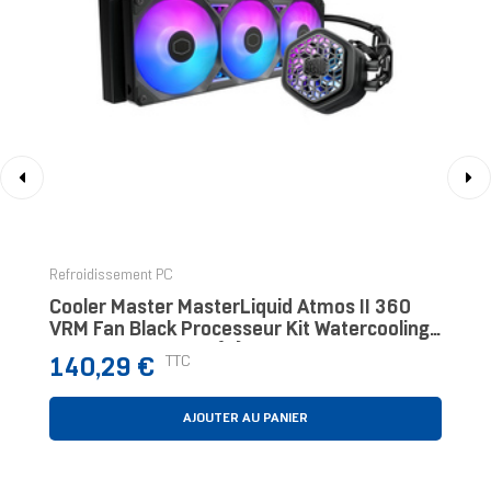
‹
›
Refroidissement PC
Cooler Master MasterLiquid Atmos II 360
VRM Fan Black Processeur Kit Watercooling
12 Cm Noir 1 Pièce(s)
Prix
TTC
140,29 €
AJOUTER AU PANIER