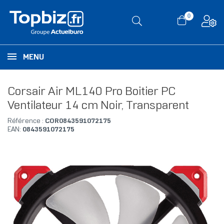
0
MENU
Corsair Air ML140 Pro Boitier PC
Ventilateur 14 cm Noir, Transparent
Référence :
COR0843591072175
EAN:
0843591072175
RUPTURE DE STOCK