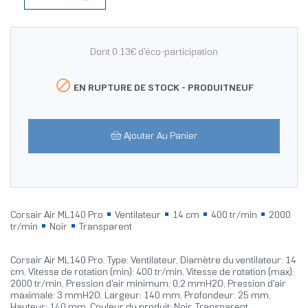
Dont 0.13€ d'éco-participation

EN RUPTURE DE STOCK -
PRODUITNEUF
Ajouter Au Panier
Corsair Air ML140 Pro
Ventilateur
14 cm
400 tr/min
2000
tr/min
Noir
Transparent
Corsair Air ML140 Pro. Type: Ventilateur, Diamètre du ventilateur: 14
cm, Vitesse de rotation (min): 400 tr/min, Vitesse de rotation (max):
2000 tr/min, Pression d'air minimum: 0,2 mmH2O, Pression d'air
maximale: 3 mmH2O. Largeur: 140 mm, Profondeur: 25 mm,
Hauteur: 140 mm. Couleur du produit: Noir, Transparent