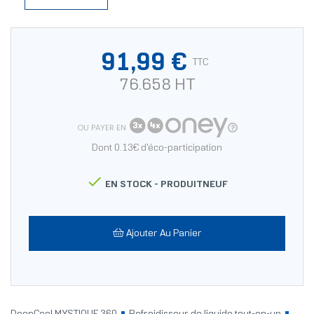
91,99 €
TTC
76.658 HT
OU PAYER EN
Dont 0.13€ d'éco-participation

EN STOCK -
PRODUITNEUF
Ajouter Au Panier