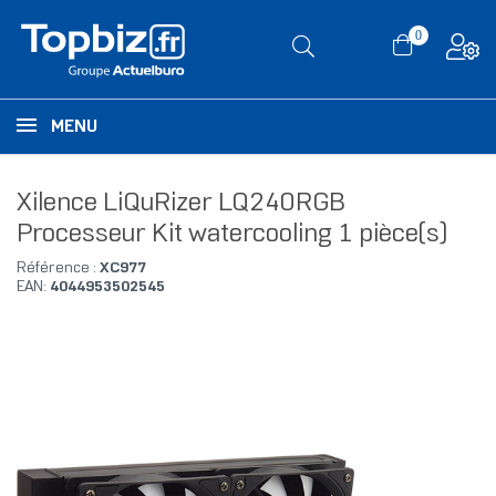
0
MENU
Xilence LiQuRizer LQ240RGB
Processeur Kit watercooling 1 pièce(s)
Référence :
XC977
EAN:
4044953502545
RUPTURE DE STOCK