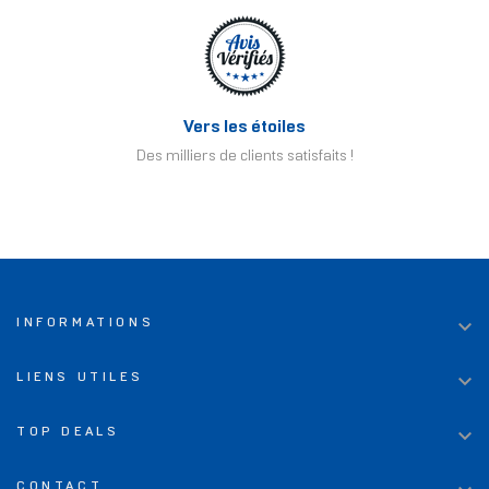
Vers les étoiles
Des milliers de clients satisfaits !

INFORMATIONS

LIENS UTILES

TOP DEALS
CONTACT