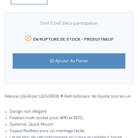
Dont 0.24€ d'éco-participation

EN RUPTURE DE STOCK -
PRODUITNEUF
Ajouter Au Panier
Xilence LiQuRizer LQ240RGB
Refroidisseur de liquide tout-en-un
Design noir élégant
Fixation multi-socket pour AMD et INTEL
Système „Quick-Mount“
Tuyaux flexibles pour un montage facile
Large bloc de refroidissement en cuivre et radiateur haute