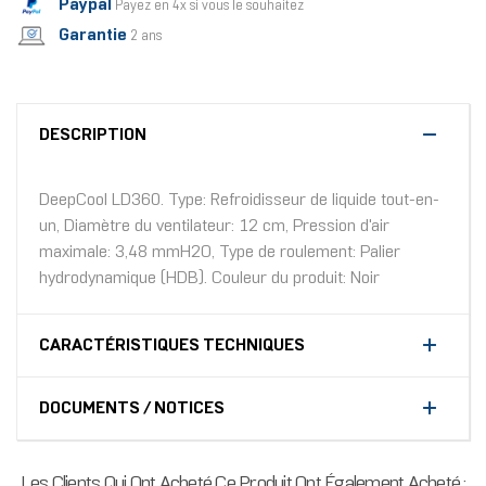
Paypal
Payez en 4x si vous le souhaitez
Garantie
2 ans
DESCRIPTION
DeepCool LD360. Type: Refroidisseur de liquide tout-en-
un, Diamètre du ventilateur: 12 cm, Pression d'air
maximale: 3,48 mmH2O, Type de roulement: Palier
hydrodynamique (HDB). Couleur du produit: Noir
CARACTÉRISTIQUES TECHNIQUES
DOCUMENTS / NOTICES
Les Clients Qui Ont Acheté Ce Produit Ont Également Acheté :