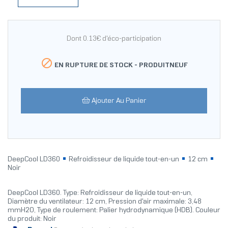
Dont 0.13€ d'éco-participation

EN RUPTURE DE STOCK -
PRODUITNEUF
Ajouter Au Panier
DeepCool LD360
Refroidisseur de liquide tout-en-un
12 cm
Noir
DeepCool LD360. Type: Refroidisseur de liquide tout-en-un,
Diamètre du ventilateur: 12 cm, Pression d'air maximale: 3,48
mmH2O, Type de roulement: Palier hydrodynamique (HDB). Couleur
du produit: Noir