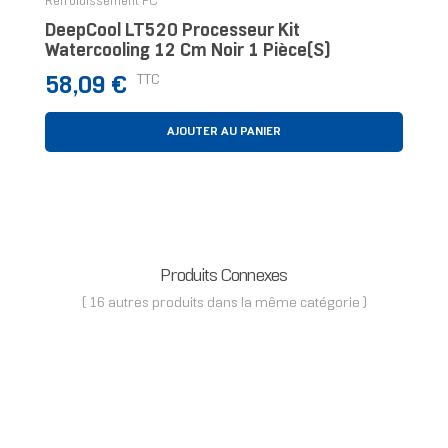
Refroidissement PC
DeepCool LT520 Processeur Kit
Watercooling 12 Cm Noir 1 Pièce(s)
Prix
TTC
58,09 €
AJOUTER AU PANIER
Produits Connexes
( 16 autres produits dans la même catégorie )