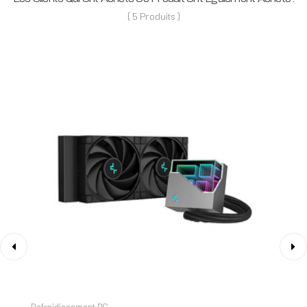
( 5 Produits )
‹
›