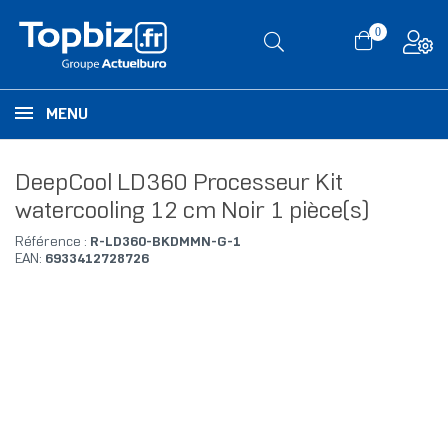
0
MENU
DeepCool LD360 Processeur Kit
watercooling 12 cm Noir 1 pièce(s)
Référence :
R-LD360-BKDMMN-G-1
EAN:
6933412728726
RUPTURE DE STOCK