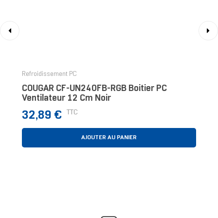
‹
›
Refroidissement PC
COUGAR CF-UN240FB-RGB Boitier PC
Ventilateur 12 Cm Noir
Prix
TTC
32,89 €
AJOUTER AU PANIER