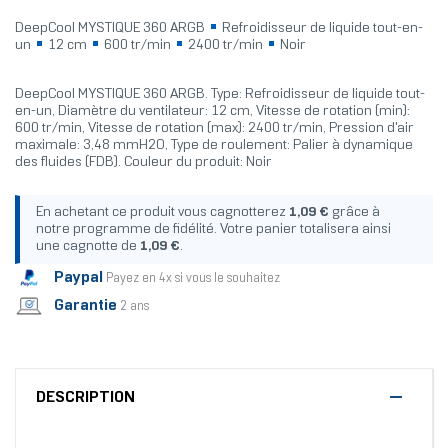
DeepCool MYSTIQUE 360 ARGB
Refroidisseur de liquide tout-en-
un
12 cm
600 tr/min
2400 tr/min
Noir
DeepCool MYSTIQUE 360 ARGB. Type: Refroidisseur de liquide tout-
en-un, Diamètre du ventilateur: 12 cm, Vitesse de rotation (min):
600 tr/min, Vitesse de rotation (max): 2400 tr/min, Pression d'air
maximale: 3,48 mmH2O, Type de roulement: Palier à dynamique
des fluides (FDB). Couleur du produit: Noir
En achetant ce produit vous cagnotterez
1,09 €
grâce à
notre programme de fidélité. Votre panier totalisera ainsi
une cagnotte de
1,09 €
.
Paypal
Payez en 4x si vous le souhaitez
Garantie
2 ans
DESCRIPTION