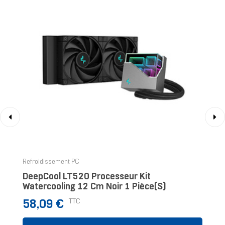
‹
›
Refroidissement PC
DeepCool LT520 Processeur Kit
Watercooling 12 Cm Noir 1 Pièce(s)
Prix
TTC
58,09 €