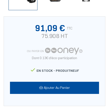
91,09 €
TTC
75.908 HT
OU PAYER EN
Dont 0.13€ d'éco-participation

EN STOCK -
PRODUITNEUF
Ajouter Au Panier