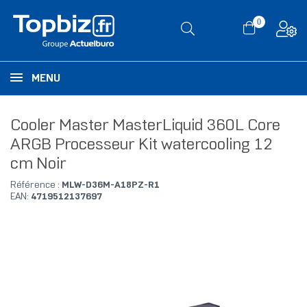
0
MENU
Cooler Master MasterLiquid 360L Core
ARGB Processeur Kit watercooling 12
cm Noir
Référence :
MLW-D36M-A18PZ-R1
EAN:
4719512137697
RUPTURE DE STOCK