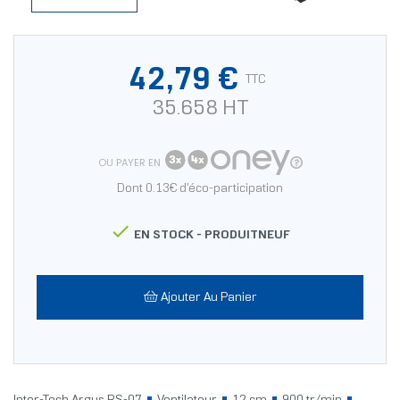
42,79 €
TTC
35.658 HT
OU PAYER EN
Dont 0.13€ d'éco-participation

EN STOCK -
PRODUITNEUF
Ajouter Au Panier