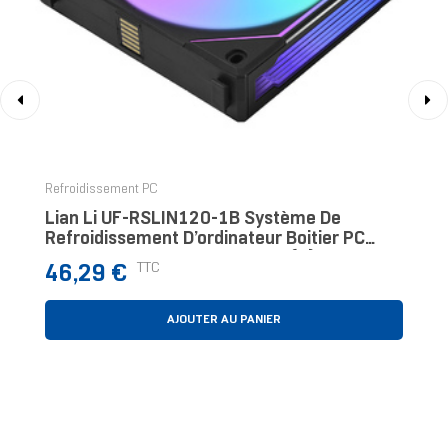
‹
›
Refroidissement PC
Lian Li UF-RSLIN120-1B Système De
Refroidissement D’ordinateur Boitier PC
Ventilateur 12 Cm Noir 1 Pièce(s)
Prix
TTC
46,29 €
AJOUTER AU PANIER