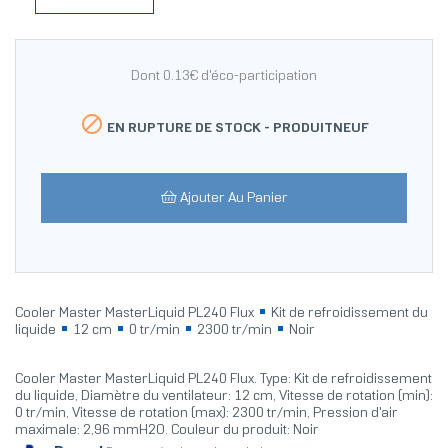
Dont 0.13€ d'éco-participation

EN RUPTURE DE STOCK -
PRODUITNEUF
Ajouter Au Panier
Cooler Master MasterLiquid PL240 Flux
Kit de refroidissement du
liquide
12 cm
0 tr/min
2300 tr/min
Noir
Cooler Master MasterLiquid PL240 Flux. Type: Kit de refroidissement
du liquide, Diamètre du ventilateur: 12 cm, Vitesse de rotation (min):
0 tr/min, Vitesse de rotation (max): 2300 tr/min, Pression d'air
maximale: 2,96 mmH2O. Couleur du produit: Noir