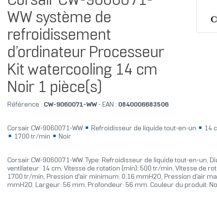
Corsair CW-9060071-
WW système de
refroidissement
d’ordinateur Processeur
Kit watercooling 14 cm
Noir 1 pièce(s)
Référence :
CW-9060071-WW
- EAN :
0840006683506
Corsair CW-9060071-WW
Refroidisseur de liquide tout-en-un
14 
1700 tr/min
Noir
Corsair CW-9060071-WW. Type: Refroidisseur de liquide tout-en-un, D
ventilateur: 14 cm, Vitesse de rotation (min): 500 tr/min, Vitesse de rot
1700 tr/min, Pression d'air minimum: 0,16 mmH2O, Pression d'air ma
mmH2O. Largeur: 56 mm, Profondeur: 56 mm. Couleur du produit: No