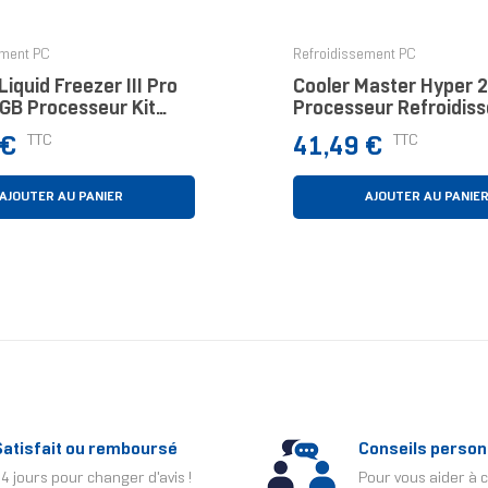
ement PC
Refroidissement PC
iquid Freezer III Pro
Cooler Master Hyper 
GB Processeur Kit
Processeur Refroidisse
oling 14 Cm Noir 1
12 Cm Noir
Prix
TTC
TTC
 €
41,49 €
AJOUTER AU PANIER
AJOUTER AU PANIE
Satisfait ou remboursé
Conseils person
4 jours pour changer d'avis !
Pour vous aider à c