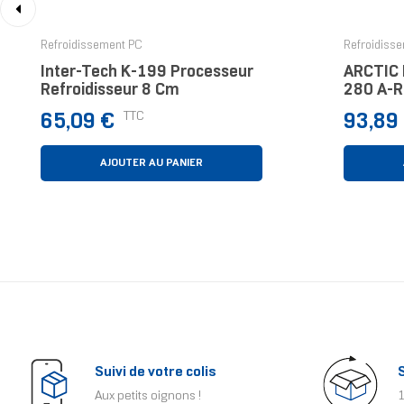
‹
Refroidissement PC
Refroidiss
Inter-Tech K-199 Processeur
ARCTIC L
Refroidisseur 8 Cm
280 A-R
Waterco
Prix
Prix
TTC
65,09 €
93,89
Pièce(s)
AJOUTER AU PANIER
Suivi de votre colis
Aux petits oignons !
1