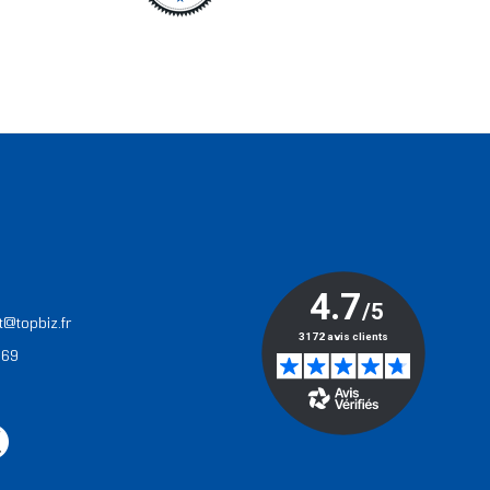
T
t@topbiz.fr
 69