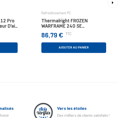
›
Refroidissement PC
212 Pro
Thermalright FROZEN
ur D'air
WARFRAME 240 SE
Processeur Kit Watercooling
Prix
TTC
86,79 €
12 Cm Blanc 1 Pièce(s)
R
AJOUTER AU PANIER
nalisés
Vers les étoiles
hoisir
Des milliers de clients satisfaits !