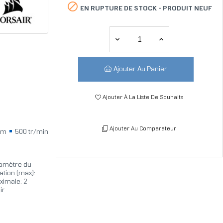

EN RUPTURE DE STOCK -
PRODUIT NEUF
Ajouter Au Panier
Ajouter À La Liste De Souhaits
Ajouter Au Comparateur
cm
500 tr/min
iamètre du
ation (max):
ximale: 2
ir