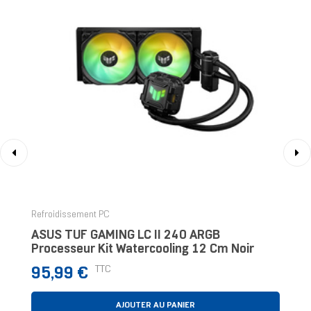
‹
›
Refroidissement PC
ASUS TUF GAMING LC II 240 ARGB
Processeur Kit Watercooling 12 Cm Noir
Prix
TTC
95,99 €
AJOUTER AU PANIER