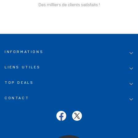
Des milliers de clients satisfaits !

INFORMATIONS

LIENS UTILES

TOP DEALS

CONTACT