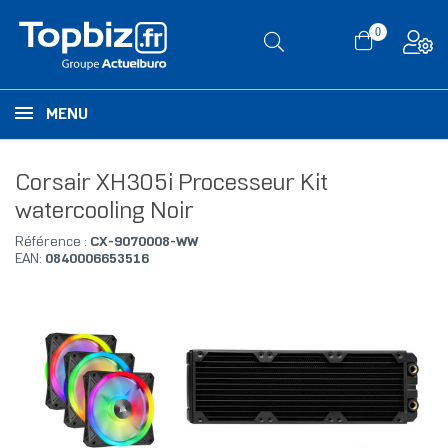
0
MENU
Corsair XH305i Processeur Kit
watercooling Noir
Référence :
CX-9070008-WW
EAN:
0840006653516
RUPTURE DE STOCK