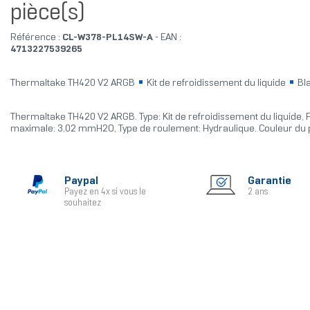
pièce(s)
Référence :
CL-W378-PL14SW-A
- EAN :
4713227539265
Thermaltake TH420 V2 ARGB
Kit de refroidissement du liquide
Bl
Thermaltake TH420 V2 ARGB. Type: Kit de refroidissement du liquide, P
maximale: 3,02 mmH2O, Type de roulement: Hydraulique. Couleur du p
Paypal
Garantie
Payez en 4x si vous le
2 ans
souhaitez