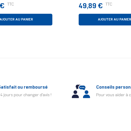
 AMD
12 Cm Blanc 1 Pièce(s
Prix
TTC
TTC
 €
49,89 €
AJOUTER AU PANIER
AJOUTER AU PANIE
Satisfait ou remboursé
Conseils person
4 jours pour changer d'avis !
Pour vous aider à c