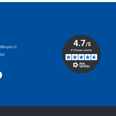
T
t@topbiz.fr
 69