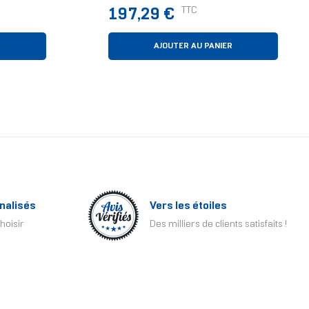
)
12 Cm Blanc
Prix
TTC
197,29 €
R
AJOUTER AU PANIER
nalisés
Vers les étoiles
hoisir
Des milliers de clients satisfaits !