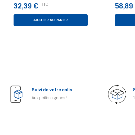
D’ordinateur Boitier PC
Intel Et
Prix
Prix
TTC
32,39 €
58,89
Ventilateur Blanc
AJOUTER AU PANIER
Suivi de votre colis
Aux petits oignons !
1