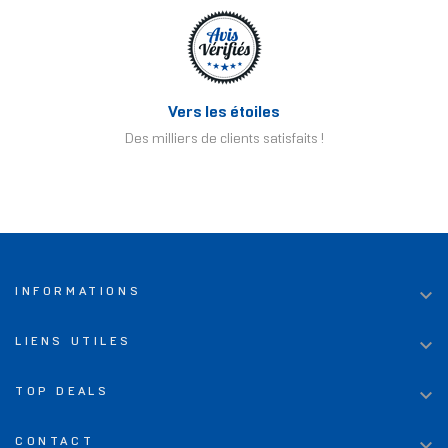
Vers les étoiles
Des milliers de clients satisfaits !

INFORMATIONS

LIENS UTILES

TOP DEALS

CONTACT