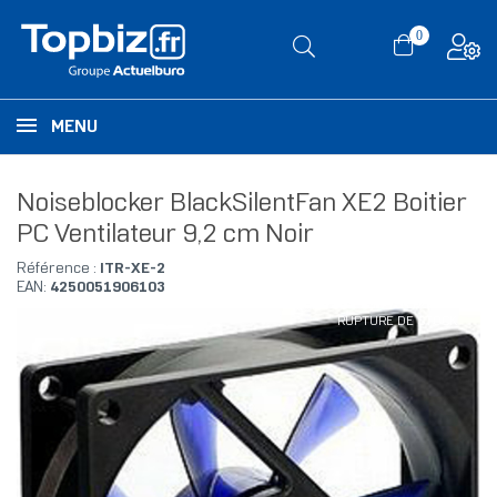
0
MENU
Noiseblocker BlackSilentFan XE2 Boitier
PC Ventilateur 9,2 cm Noir
Référence :
ITR-XE-2
EAN:
4250051906103
RUPTURE DE STOCK