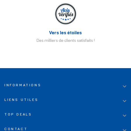
Vers les étoiles
Des milliers de clients satisfaits !

INFORMATIONS

LIENS UTILES

TOP DEALS

CONTACT