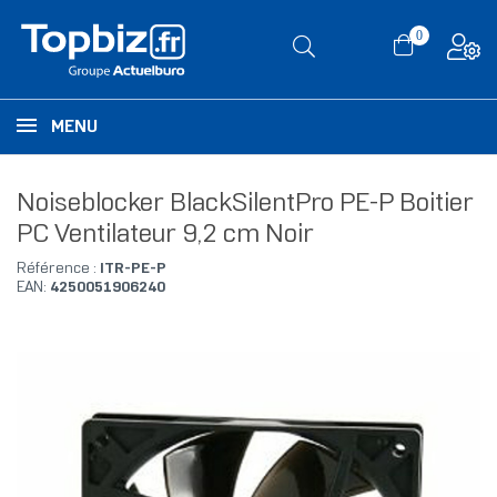
0
MENU
Noiseblocker BlackSilentPro PE-P Boitier
PC Ventilateur 9,2 cm Noir
Référence :
ITR-PE-P
EAN:
4250051906240
RUPTURE DE STOCK