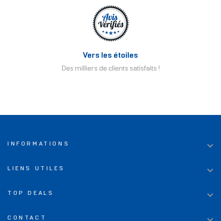
Vers les étoiles
Des milliers de clients satisfaits !

INFORMATIONS

LIENS UTILES

TOP DEALS

CONTACT