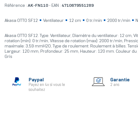
Référence :
AK-FN110
- EAN :
4710679551289
Akasa OTTO SF12
Ventilateur
12 cm
0 tr/min
2000 tr/min
N
Akasa OTTO SF12. Type: Ventilateur, Diamètre du ventilateur: 12 cm, Vi
rotation (min): 0 tr/min, Vitesse de rotation (max): 2000 tr/min, Pressio
maximale: 3,59 mmH2O, Type de roulement: Roulement à billes. Tensio
Largeur: 120 mm, Profondeur: 25 mm, Hauteur: 120 mm. Couleur du pr
Gris
Paypal
Garantie
Payez en 4x si vous le
2 ans
souhaitez