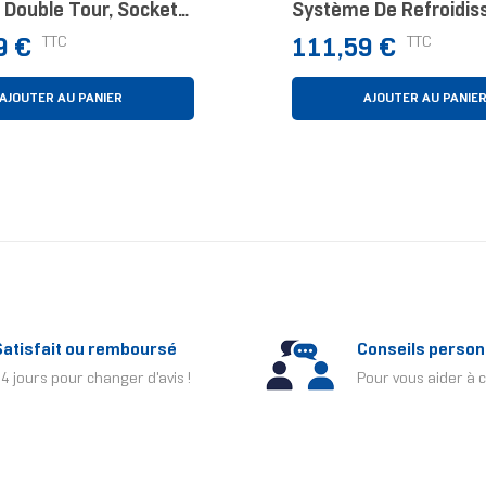
 Double Tour, Socket
Système De Refroidi
 AMD, ARGB
D’ordinateur Processe
Prix
TTC
TTC
9 €
111,59 €
Watercooling 12 Cm B
AJOUTER AU PANIER
AJOUTER AU PANIE
Satisfait ou remboursé
Conseils person
4 jours pour changer d'avis !
Pour vous aider à c