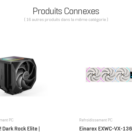
Produits Connexes
( 16 autres produits dans la même catégorie )
ement PC
Refroidissement PC
! Dark Rock Elite |
Einarex EXWC-VX-13