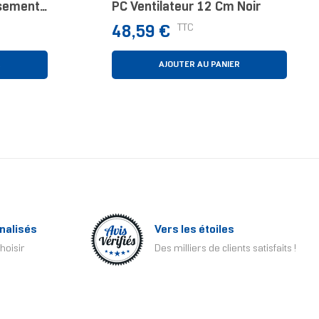
ssement
PC Ventilateur 12 Cm Noir
ur Kit
Prix
TTC
48,59 €
lanc
R
AJOUTER AU PANIER
nalisés
Vers les étoiles
hoisir
Des milliers de clients satisfaits !