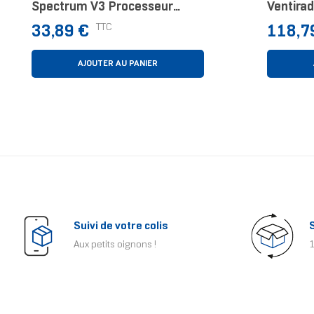
Spectrum V3 Processeur
Ventirad
Refroidisseur D'air 12 Cm Noir,
Intel Et
Prix
Prix
TTC
33,89 €
118,7
Argent 1 Pièce(s)
AJOUTER AU PANIER
Suivi de votre colis
Aux petits oignons !
1