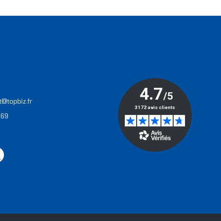
T
t@topbiz.fr
 69