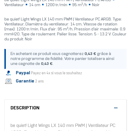
be quiet! Light Wings LX 140 mm PWM | Ventilateur PC ARGB
Ventilateur
14 cm
1200 tr/min
95 m³/h
Noir
be quiet! Light Wings LX 140 mm PWM | Ventilateur PC ARGB. Type:
Ventilateur, Diamètre du ventilateur: 14 cm, Vitesse de rotation
(max): 1200 tr/min, Flux d'air: 95 m³/h, Pression d'air maximale: 0,9
mmH2O, Type de roulement: Palier lisse. Tension: 5 - 13.2 V. Couleur
du produit: Noir
En achetant ce produit vous cagnotterez
0,43 €
grâce à
notre programme de fidélité. Votre panier totalisera ainsi
une cagnotte de
0,43 €
.
Paypal
Payez en 4x si vous le souhaitez
Garantie
2 ans
DESCRIPTION
be quiet! Light Wings LX 140 mm PWM | Ventilateur PC