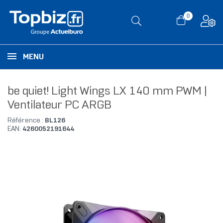
0
MENU
be quiet! Light Wings LX 140 mm PWM |
Ventilateur PC ARGB
Référence :
BL126
EAN:
4260052191644