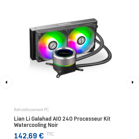
‹
›
Refroidissement PC
Lian Li Galahad AIO 240 Processeur Kit
Watercooling Noir
Prix
TTC
142,69 €