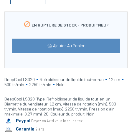

EN RUPTURE DE STOCK -
PRODUITNEUF
Ajouter Au Panier
DeepCool LS320
Refroidisseur de liquide tout-en-un
12 cm
500 tr/min
2250 tr/min
Noir
DeepCool LS320. Type: Refroidisseur de liquide tout-en-un,
Diamètre du ventilateur: 12 cm, Vitesse de rotation (min): 500
tr/min, Vitesse de rotation (max): 2250 tr/min, Pression d'air
maximale: 3,27 mmH2O. Couleur du produit: Noir
Paypal
Payez en 4x si vous le souhaitez
Garantie
2 ans