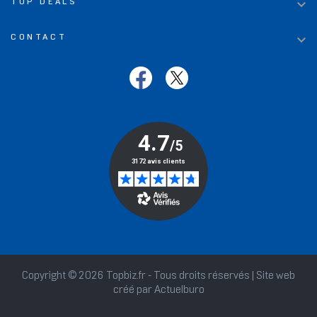

TOP DEALS

CONTACT
Copyright © 2026 Topbiz.fr - Tous droits réservés | Site web
créé par
Actuelburo