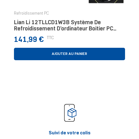
Refroidissement PC
Lian Li 12TLLCD1W3B Système De
Refroidissement D’ordinateur Boitier PC
Ventilateur 12 Cm Noir
Prix
TTC
141,99 €
AJOUTER AU PANIER
Suivi de votre colis