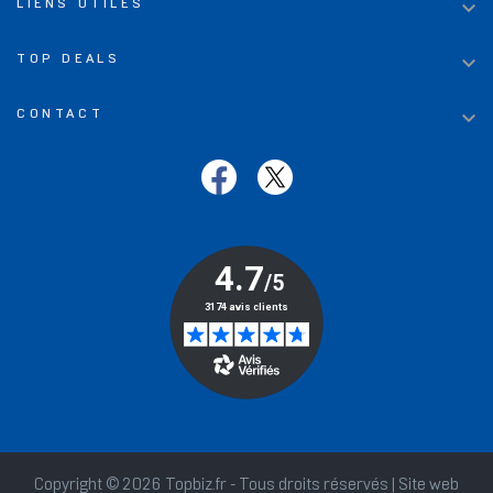

LIENS UTILES

TOP DEALS

CONTACT
Copyright © 2026 Topbiz.fr - Tous droits réservés | Site web