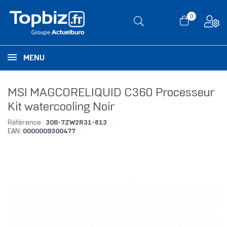
0
MENU
MSI MAGCORELIQUID C360 Processeur
Kit watercooling Noir
Référence :
306-7ZW2R31-813
EAN:
0000009300477
RUPTURE DE STOCK