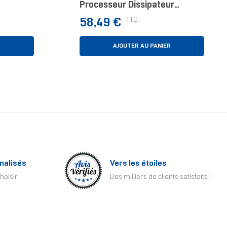
Processeur Dissipateur
oir 1
Thermique/Radiateur 12 Cm
Prix
TTC
58,49 €
Noir 1 Pièce(s)
R
AJOUTER AU PANIER
nalisés
Vers les étoiles
hoisir
Des milliers de clients satisfaits !