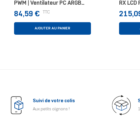
PWM | Ventilateur PC ARGB
RX LCD 
High-Speed White, Pack De 3
Refroidi
Prix
Prix
TTC
84,59 €
215,0
1 Pièce(
AJOUTER AU PANIER
Suivi de votre colis
Aux petits oignons !
1