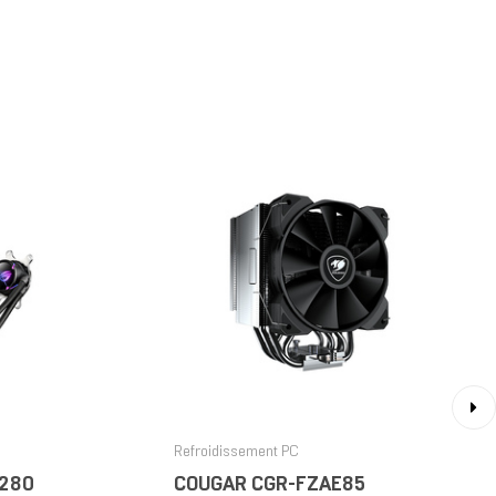
›
Refroidissement PC
 280
COUGAR CGR-FZAE85