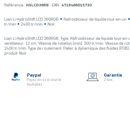
Référence :
HSLCD36RB
- EAN :
4718466015730
Lian Li HydroShift LCD 360RGB
Refroidisseur de liquide tout-en-un
tr/min
2400 tr/min
Noir
Lian Li HydroShift LCD 360RGB. Type: Refroidisseur de liquide tout-en
ventilateur: 12 cm, Vitesse de rotation (min): 300 tr/min, Vitesse de rot
2400 tr/min, Type de roulement: Palier à dynamique des fluides (FDB)
produit: Noir
Paypal
Garantie
Payez en 4x si vous le
2 ans
souhaitez