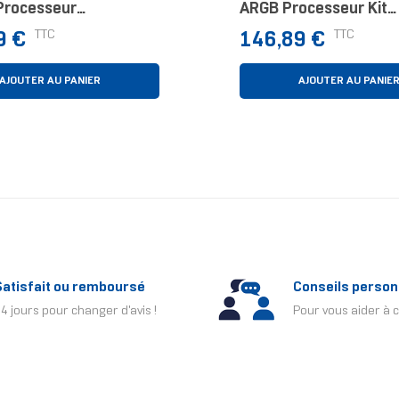
Processeur
ARGB Processeur Kit
sseur D'air 12 Cm Noir
Watercooling 14 Cm N
Prix
TTC
TTC
9 €
146,89 €
s)
Pièce(s)
AJOUTER AU PANIER
AJOUTER AU PANIE
Satisfait ou remboursé
Conseils person
4 jours pour changer d'avis !
Pour vous aider à c