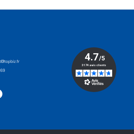
T
t@topbiz.fr
 69