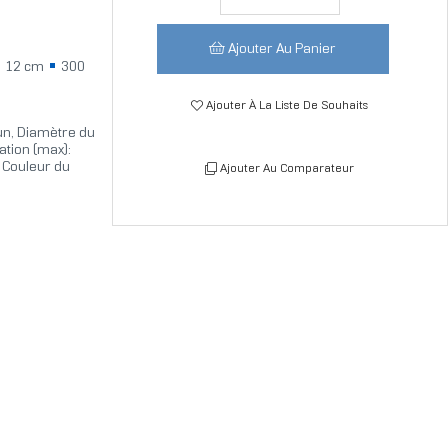
Ajouter Au Panier
12 cm
300
Ajouter À La Liste De Souhaits
-un, Diamètre du
ation (max):
. Couleur du
Ajouter Au Comparateur