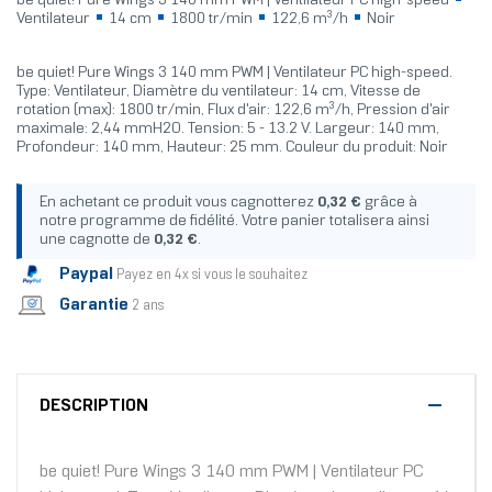
be quiet! Pure Wings 3 140 mm PWM | Ventilateur PC high-speed
Ventilateur
14 cm
1800 tr/min
122,6 m³/h
Noir
be quiet! Pure Wings 3 140 mm PWM | Ventilateur PC high-speed.
Type: Ventilateur, Diamètre du ventilateur: 14 cm, Vitesse de
rotation (max): 1800 tr/min, Flux d'air: 122,6 m³/h, Pression d'air
maximale: 2,44 mmH2O. Tension: 5 - 13.2 V. Largeur: 140 mm,
Profondeur: 140 mm, Hauteur: 25 mm. Couleur du produit: Noir
En achetant ce produit vous cagnotterez
0,32 €
grâce à
notre programme de fidélité. Votre panier totalisera ainsi
une cagnotte de
0,32 €
.
Paypal
Payez en 4x si vous le souhaitez
Garantie
2 ans
DESCRIPTION
be quiet! Pure Wings 3 140 mm PWM | Ventilateur PC