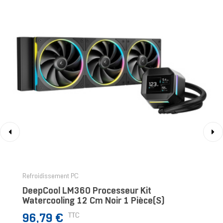
‹
›
Refroidissement PC
DeepCool LM360 Processeur Kit
Watercooling 12 Cm Noir 1 Pièce(s)
Prix
TTC
96,79 €