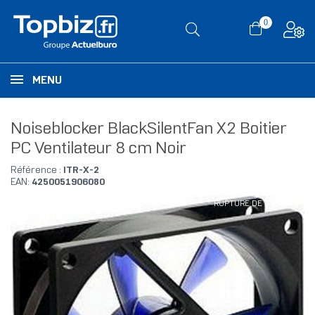
0
MENU
Noiseblocker BlackSilentFan X2 Boitier
PC Ventilateur 8 cm Noir
Référence :
ITR-X-2
EAN:
4250051906080
RUPTURE DE STOCK