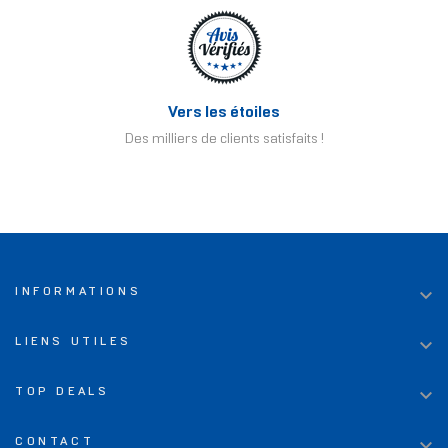
Vers les étoiles
Des milliers de clients satisfaits !

INFORMATIONS

LIENS UTILES

TOP DEALS

CONTACT