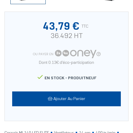
43,79 €
TTC
36.492 HT
OU PAYER EN
Dont 0.13€ d'éco-participation

EN STOCK -
PRODUITNEUF
Ajouter Au Panier