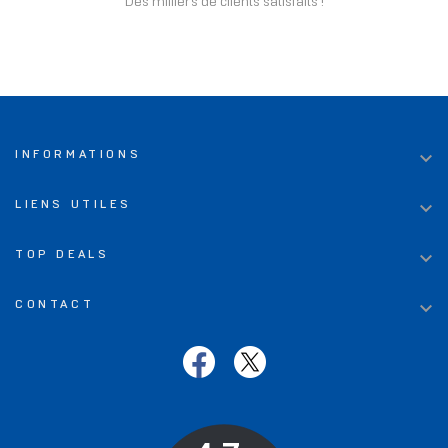
Des milliers de clients satisfaits !

INFORMATIONS

LIENS UTILES

TOP DEALS

CONTACT