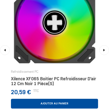
‹
›
Refroidissement PC
Xilence XF065 Boitier PC Refroidisseur D'air
12 Cm Noir 1 Pièce(s)
Prix
TTC
20,59 €
AJOUTER AU PANIER