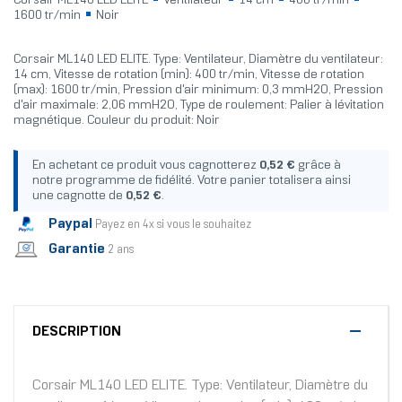
Corsair ML140 LED ELITE
Ventilateur
14 cm
400 tr/min
1600 tr/min
Noir
Corsair ML140 LED ELITE. Type: Ventilateur, Diamètre du ventilateur:
14 cm, Vitesse de rotation (min): 400 tr/min, Vitesse de rotation
(max): 1600 tr/min, Pression d'air minimum: 0,3 mmH2O, Pression
d'air maximale: 2,06 mmH2O, Type de roulement: Palier à lévitation
magnétique. Couleur du produit: Noir
En achetant ce produit vous cagnotterez
0,52 €
grâce à
notre programme de fidélité. Votre panier totalisera ainsi
une cagnotte de
0,52 €
.
Paypal
Payez en 4x si vous le souhaitez
Garantie
2 ans
DESCRIPTION
Corsair ML140 LED ELITE. Type: Ventilateur, Diamètre du