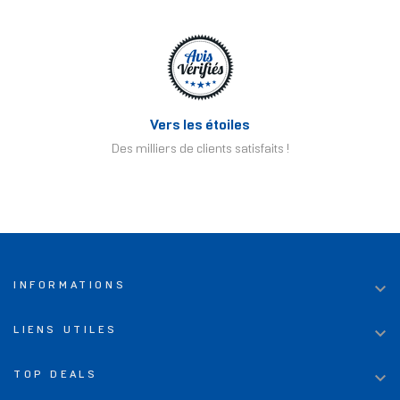
Vers les étoiles
Des milliers de clients satisfaits !

INFORMATIONS

LIENS UTILES

TOP DEALS