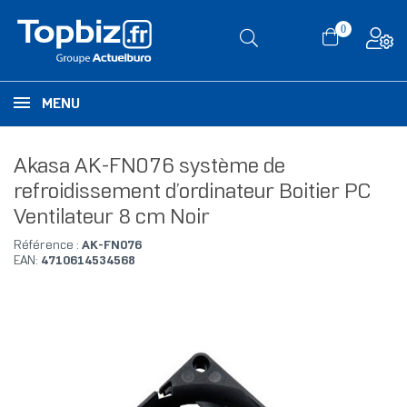
0
MENU
Akasa AK-FN076 système de
refroidissement d’ordinateur Boitier PC
Ventilateur 8 cm Noir
Référence :
AK-FN076
EAN:
4710614534568
RUPTURE DE STOCK