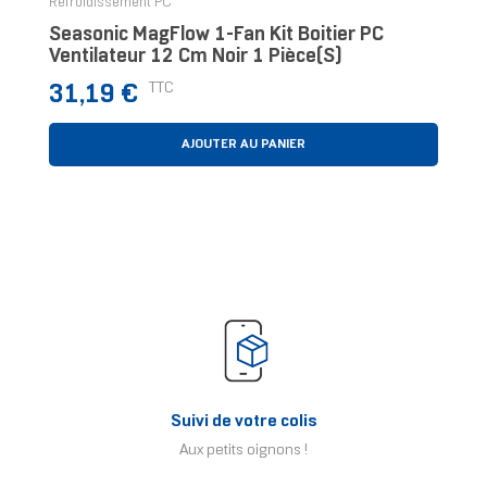
Refroidissement PC
Seasonic MagFlow 1-Fan Kit Boitier PC
Ventilateur 12 Cm Noir 1 Pièce(s)
Prix
TTC
31,19 €
AJOUTER AU PANIER
Suivi de votre colis
Aux petits oignons !