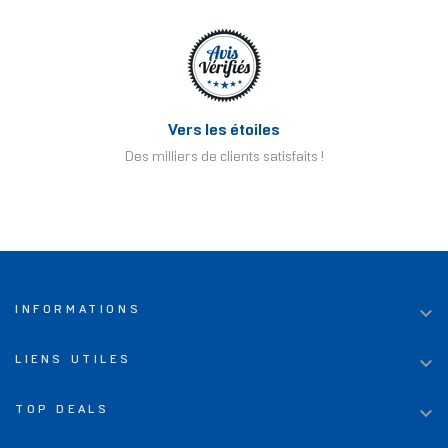
Vers les étoiles
Des milliers de clients satisfaits !

INFORMATIONS

LIENS UTILES

TOP DEALS