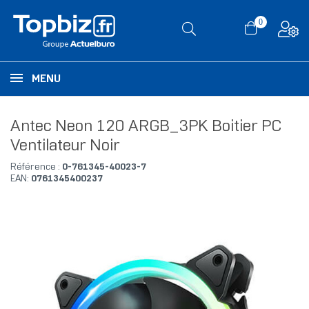
0
MENU
Antec Neon 120 ARGB_3PK Boitier PC
Ventilateur Noir
Référence :
0-761345-40023-7
EAN:
0761345400237
RUPTURE DE STOCK