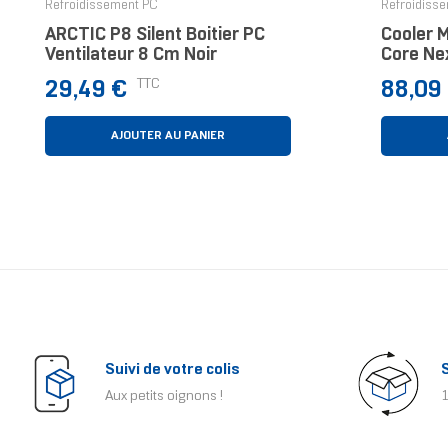
Refroidissement PC
Refroidiss
ARCTIC P8 Silent Boitier PC
Cooler 
Ventilateur 8 Cm Noir
Core Ne
Waterco
Prix
Prix
TTC
29,49 €
88,09
Pièce(s)
AJOUTER AU PANIER
Suivi de votre colis
Aux petits oignons !
1