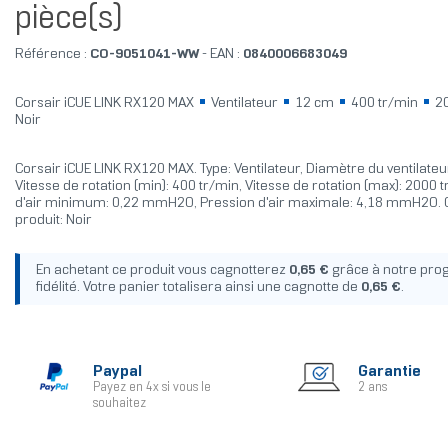
pièce(s)
Référence :
CO-9051041-WW
- EAN :
0840006683049
Corsair iCUE LINK RX120 MAX
Ventilateur
12 cm
400 tr/min
20
Noir
Corsair iCUE LINK RX120 MAX. Type: Ventilateur, Diamètre du ventilateu
Vitesse de rotation (min): 400 tr/min, Vitesse de rotation (max): 2000 
d'air minimum: 0,22 mmH2O, Pression d'air maximale: 4,18 mmH2O. 
produit: Noir
En achetant ce produit vous cagnotterez
0,65 €
grâce à notre pr
fidélité. Votre panier totalisera ainsi une cagnotte de
0,65 €
.
Paypal
Garantie
Payez en 4x si vous le
2 ans
souhaitez