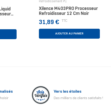
Refroidissement PC
Xilence M403PRO Processeur
Liquid
Refroidisseur 12 Cm Noir
esseur
m Noir 1
Prix
TTC
31,89 €
AJOUTER AU PANIER
R
nalisés
Vers les étoiles
hoisir
Des milliers de clients satisfaits !