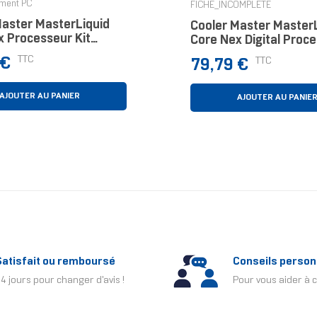
ement PC
FICHE_INCOMPLETE
Master MasterLiquid
Cooler Master Master
x Processeur Kit
Core Nex Digital Proc
oling 12 Cm 1
Kit Watercooling 12 C
Prix
TTC
 €
TTC
79,79 €
Pièce(s)
AJOUTER AU PANIER
AJOUTER AU PANIE
Satisfait ou remboursé
Conseils person
4 jours pour changer d'avis !
Pour vous aider à c