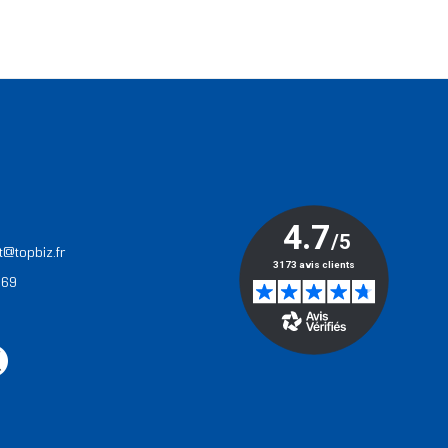
T
t@topbiz.fr
 69