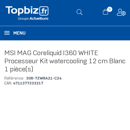
0
MENU
MSI MAG Coreliquid I360 WHITE
Processeur Kit watercooling 12 cm Blanc
1 pièce(s)
Référence :
306-7ZW8A21-C24
EAN:
4711377233217