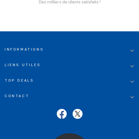
Des milliers de clients satisfaits !

INFORMATIONS

LIENS UTILES

TOP DEALS

CONTACT