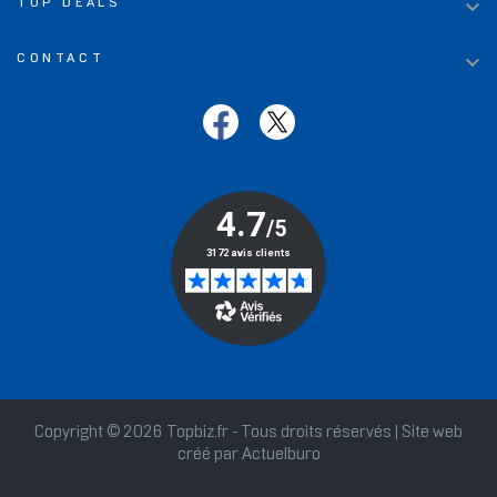

TOP DEALS

CONTACT
Copyright © 2026 Topbiz.fr - Tous droits réservés | Site web
créé par
Actuelburo