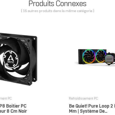
Produits Connexes
( 16 autres produits dans la même catégorie )
ement PC
Refroidissement PC
P8 Boitier PC
Be Quiet! Pure Loop 2
eur 8 Cm Noir
Mm | Système De