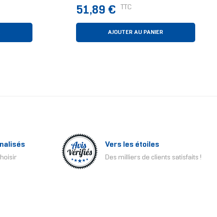
de Tout-
D’ordinateur Boitier PC
Prix
TTC
51,89 €
Socket
Ventilateur Blanc
R
AJOUTER AU PANIER
nalisés
Vers les étoiles
hoisir
Des milliers de clients satisfaits !