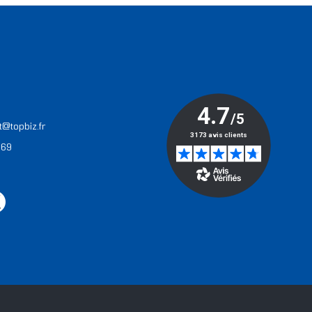
T
t@topbiz.fr
 69