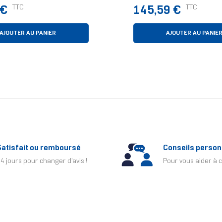
Refroidissement Liqui
Prix
TTC
TTC
 €
145,59 €
En-Un, 240 Mm, Noir, 
Intel Et AMD, ARGB
AJOUTER AU PANIER
AJOUTER AU PANIE
Satisfait ou remboursé
Conseils person
4 jours pour changer d'avis !
Pour vous aider à c