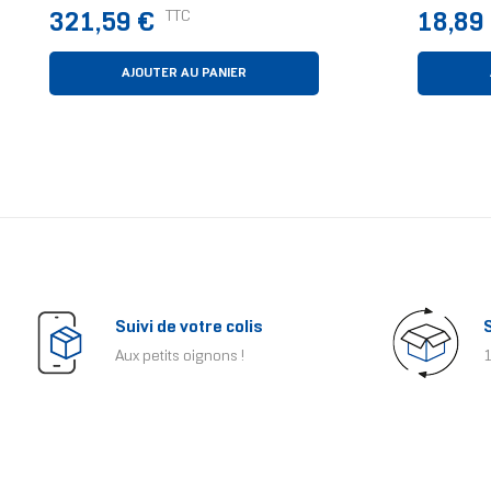
12 Cm Blanc 1 Pièce(s)
Prix
Prix
TTC
321,59 €
18,89
AJOUTER AU PANIER
Suivi de votre colis
Aux petits oignons !
1